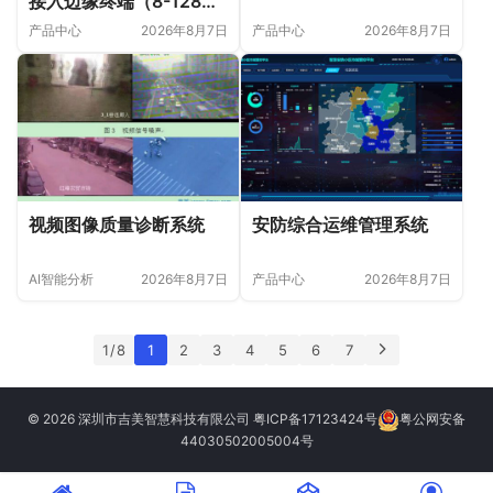
接入边缘终端（8-128
路）
产品中心
2026年8月7日
产品中心
2026年8月7日
视频图像质量诊断系统
安防综合运维管理系统
AI智能分析
2026年8月7日
产品中心
2026年8月7日
1 / 8
1
2
3
4
5
6
7
© 2026 深圳市吉美智慧科技有限公司
粤ICP备17123424号
粤公网安备
44030502005004号