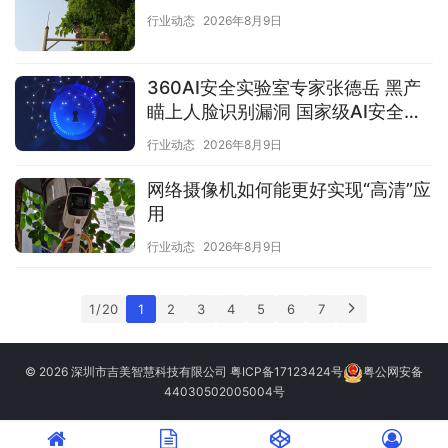
行业动态
2026年8月9日
360AI安全实验室专家张德岳 黑产
瞄上人脸识别漏洞 国家级AI安全底
座建设迫在眉睫
行业动态
2026年8月9日
网络摄像机如何能更好实现“高清”应
用
行业动态
2026年8月9日
1 / 20
1
2
3
4
5
6
7
© 2026 深圳市吉美智慧科技有限公司
粤ICP备17123424号
粤公网安备
44030502005004号