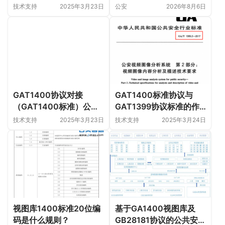
注销？（gat1400标准如
公安视图库对接解决方案
技术支持
2025年3月23日
公安
2026年8月6日
何实现上下级联网功能）
GAT1400协议对接
GAT1400标准协议与
（GAT1400标准）公安
GAT1399协议标准的作
视图库县平台、市平台、
用与相互区别？
技术支持
2025年3月23日
技术支持
2025年3月24日
省平台、部平台对接技术
要求
视图库1400标准20位编
基于GA1400视图库及
码是什么规则？
GB28181协议的公共安全