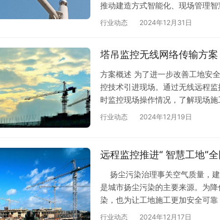
推动建造方式智能化、现场管理智慧
推行智慧工地 其要求两年求突破。
行业动态
2024年12月31日
工地，施工现场做到智慧管理、自
现场作业标准化、项目管理精细化
塔吊监控无线网络传输方案
从业人员中加快普及工程区块链、
方案概述 为了进一步改善工地安
控技术引进现场。通过无线远程监
时监控现场操作情况，了解现场施
材料的安全性。 随着社会的不断
行业动态
2024年12月19日
的要求也越来越高。在事故多发的
地的建筑材料和设备等财产安全，
由于建筑工地属于环境复杂，人员
远程监控推进“ 智慧工地”
和部…
扬尘污染治理事关空气质量，建
是城市扬尘污染的主要来源。为降
染，也为让工地施工更加安全可靠，
互联网＋，采用云计算、大数据和
行业动态
2024年12月17日