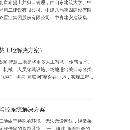
宣布提出并归口管理，由山东建筑大学、中
局第二建设有限公司、中建八局第四建设有限
齐置业集团股份有限公司、中青建安建设集团
、山东省建设建工（集团）有限责任公司、山
安建筑工程集团有限公司、山东道远建设工程
有限公司、山东青建智慧建筑科技有限公司、
茗安控信息技术股份有限公司、山东万群信息
慧工地解决方案）
数据 智慧工地是将更多人工智慧、传感技术、
、机械、人员穿戴设施、场地进出关口等各类
联网”，再与“互联网”整合在一起，实现工程
 一、目前工地现状 二、智慧工地整体架构
动控制系统 五、塔机安全监控系统 六、智能
员安全意识薄弱,经常会不带安全帽,工地中高空
工人员是否佩戴安全帽无法检查,…
监控系统解决方案
工地由于特殊的环境，无法敷设网线，经常采
无线传输的监控系统。 一、概述 随着社会的