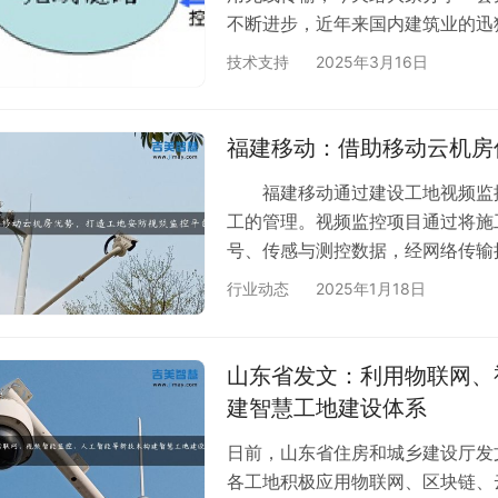
不断进步，近年来国内建筑业的迅
题也开始逐渐引起了社会各界和政
技术支持
2025年3月16日
人心，人们对安全生产的要求也越
工人员的人身安全，以及工地建筑
的大事。由于施工环境的限制，设
福建移动：借助移动云机房
防护意识…
福建移动通过建设工地视频监控
工的管理。视频监控项目通过将施
号、传感与测控数据，经网络传输
监管信息系统”平台。主管部门及
行业动态
2025年1月18日
场质量安全问题，实现施工现场工
频大数据管控。 据了解，随着
大多集中在城市新开发区或城乡接
山东省发文：利用物联网、
发。另外，…
建智慧工地建设体系
日前，山东省住房和城乡建设厅发
各工地积极应用物联网、区块链、