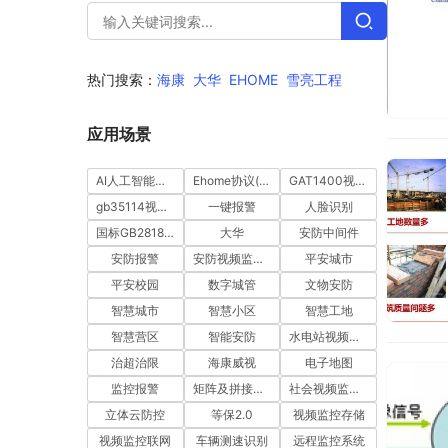
热门搜索：
海康
大华
EHOME
雪亮工程
应用场景
AI人工智能视频分析
Ehome协议(ISUP)
GAT1400视图库
gb35114视频安全
一键报警
人脸识别
国标GB28181协议
大华
安防中间件
安防报警
安防视频监控平台
平安城市
平安校园
数字城管
文物安防
智慧城市
智慧小区
智慧工地
智慧营区
智能安防
水电站视频监控
治超治限
海康威视
电子地图
监控报警
矩阵及拼接电视墙管理
社会视频监控资源接入
立体云防控
等保2.0
视频监控存储
视频监控联网
车辆测速识别
远程监控系统