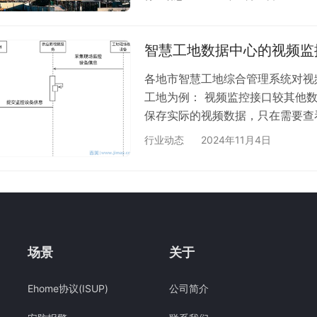
点，结合各级建筑管理部门及建筑
息库、项目信息库、人员信息库、
信息化行业解决方案。 它主要根
智慧工地数据中心的视频监
各地市智慧工地综合管理系统对视
工地为例： 视频监控接口较其他
保存实际的视频数据，只在需要查
地址，在接入时供应商需要像监管
行业动态
2024年11月4日
示）；需要播放监控视频时，监管
播放请求，获取视频的播放地址 
放视频流程示意 视频监控播放接
方的接…
场景
关于
Ehome协议(ISUP)
公司简介