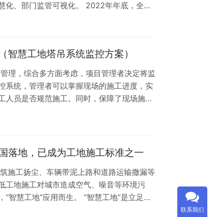
化、部门监管可视化。 2022年年底，全面
到2022年年底，全面推行二星（AA）级智慧
动监测，安全隐患实时报警、在线预控，实现
、决策监管科学化。 注重宣传引导。在建筑业
（智慧工地塔吊系统监控方案）
物联网、大数据、互联网、人工智能等知识…
全管理，综合多方面考虑，项目管理者决定将监
控系统，管理者可以掌握现场的施工进度，实
工人员是否规范施工。同时，保障了现场施工
进步，安全生产概念深入人心，人们对安全生产
建筑行业，如何保证施工人员的人身安全，工
是施工单位管理者一直以来首要关心的问题。
复杂的区域，加之环境限制的安全管理不完善
全国落地，已成为工地施工标准之一
筑施工扬尘、车辆带泥上路和道路运输撒漏等
低工地施工对城市造成空气、噪音等环境污
“智慧工地”应用而生。 “智慧工地”是立足于
物联网等技术手段，针对当前建筑行业的特
联系我们