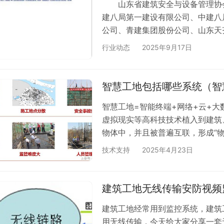
山东省建筑安全与设备管理协会
建八局第一建设有限公司、中建八
公司、青建集团股份公司、山东天
有限公司、天元建设集团有限公司
行业动态
2025年9月17日
东华邦建设集团有限公司、山东泰
集团有限公司、山东国建工程集团
广联达科技股份有限公司、杭州品
智慧工地包括哪些系统（智
技术有限公…
智慧工地=智能终端+网络+云+大
虚拟现实等高科技技术植入到建筑
物体中，并且被普遍互联，形成“物
管理人员与工程施工现场的整合。
技术支持
2025年4月23日
三、智慧工地应用 四、环境监测联
安全帽 1、脱帽监测：工地施工人
会经常物体掉落导致工人受伤；施
建筑工地无线传输安防视频
建筑工地经常用到监控系统，建筑
用无线传输，今天给大家分享一套