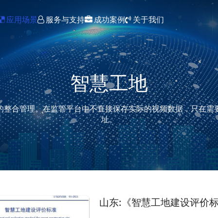
应用场景
服务与支持
成功案例
关于我们
GAT1400公安视图库对接网关
智慧工地
的整合管理。在监管平台中不直接保存实际的视频数据，只在需
址。
山东:《智慧工地建设评价