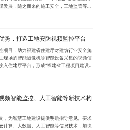
猛发展，随之而来的施工安全，工地监管等问
府部门的广泛关注。安全生产的概念已经深入
来越高。在事故多发的建筑行业，如何保证施
材料、设备等财产的保全是施工单位头等关心
备、材料的安全管理不完善及部分员工的自我
优势，打造工地安防视频监控平台
项目，助力福建省住建厅对建筑行业安全施
工现场的智能摄像机等智能设备采集的视频信
接入住建厅平台，形成“福建省工程项目建设
建设单位可通过平台发现、分析和处理施工现
程质量与安全生产实时动态和可追溯的远程视
福建全省城镇化进程的加快，近几年新建项目
合部，管线到位率低且施工区域阻断故障多
视频智能监控、人工智能等新技术构
文，为智慧工地建设提供明确指导意见。要求
云计算、大数据、人工智能等信息技术，加快