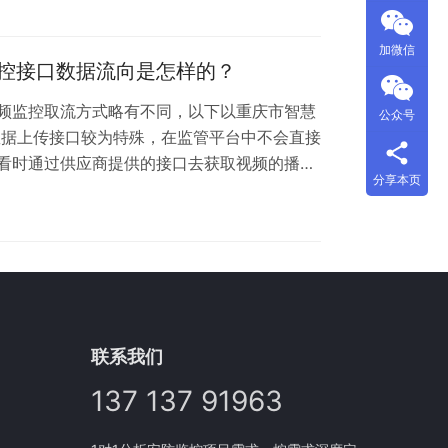
企业信息化工作的需求，利用建筑行业企业信
设备信息库等现有数据平台为基础构建的一套
加微信
据建筑过程中…
控接口数据流向是怎样的？
频监控取流方式略有不同，以下以重庆市智慧
公众号
数据上传接口较为特殊，在监管平台中不会直接
看时通过供应商提供的接口去获取视频的播放
分享本页
平台提交视频设备的基本信息（如下图1所
平台根据供应商提交的信息向供应商服务发起
视频供应商提交视频信息接口示意 监管平台播
口实际是智慧工地信息管理平台向视频播放提供
联系我们
137 137 91963