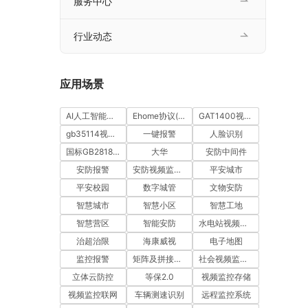
服务中心
行业动态
应用场景
AI人工智能视频分析
Ehome协议(ISUP)
GAT1400视图库
gb35114视频安全
一键报警
人脸识别
国标GB28181协议
大华
安防中间件
安防报警
安防视频监控平台
平安城市
平安校园
数字城管
文物安防
智慧城市
智慧小区
智慧工地
智慧营区
智能安防
水电站视频监控
治超治限
海康威视
电子地图
监控报警
矩阵及拼接电视墙管理
社会视频监控资源接入
立体云防控
等保2.0
视频监控存储
视频监控联网
车辆测速识别
远程监控系统