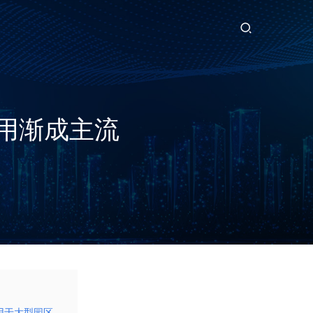
安防视频监控多功能智能终端箱
应用渐成主流
用于大型园区