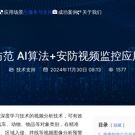
应用场景
服务与支持
成功案例
关于我们
GAT1400公安视图库对接网关
范 AI算法+安防视频监控
技术支持
2024年11月30日 08:13
1577
觉深度学习技术的视频分析技术，可有效
汽车、动物、物品等对象类别，在精准
目录
隐藏
留、区域入侵、拌线等视频图像分析预警
1.
周界防范广泛应