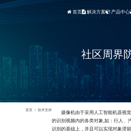
首页
解决方案
产品中心
智能安防综合平台(VSMC V2.5)
VSMC监控视频流媒体直播平台V1.5
社区周界防
首页
技术支持
摄像机由于采用人工智能机器视
的识别视频内的各类对象,如：行人、
识别的基础上，并且可以实现对象滞