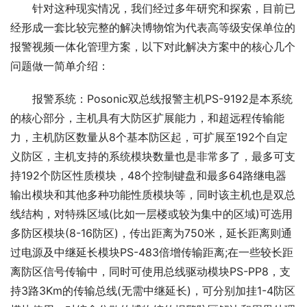
针对这种现实情况，我们经过多年研究和探索，目前已
经形成一套比较完整的解决博物馆为代表高等级安保单位的
报警视频一体化管理方案，以下对此解决方案中的核心几个
问题做一简单介绍：
报警系统：Posonic双总线报警主机PS-9192是本系统
的核心部分，主机具有大防区扩展能力，和超远程传输能
力，主机防区数量从8个基本防区起，可扩展至192个自定
义防区，主机支持的系统模块数量也是非常多了，最多可支
持192个防区性质模块，48个控制键盘和最多64路继电器
输出模块和其他多种功能性质模块等，同时该主机也是双总
线结构，对特殊区域(比如一层楼或较为集中的区域)可选用
多防区模块(8-16防区)，传出距离为750米，延长距离则通
过电源及中继延长模块PS-483倍增传输距离;在一些较长距
离防区信号传输中，同时可使用总线驱动模块PS-PP8，支
持3路3Km的传输总线(无需中继延长)，可分别加挂1-4防区