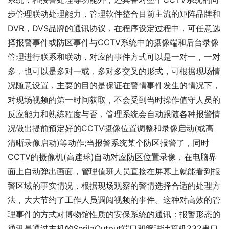
步管理联动处理能力，管理软件整合目前主流的矩阵品牌和
DVR，DVS品牌的通讯协议，在程序设定过程中，可任意选
择报警事件或防区事件与CCTV系统中的摄像端和后台录像
管理进行联系和联动，对应的事件方式可以是一对一，一对
多，也可以是多对一或，多对多交叉的形式，可根据现场情
况随意设置，主要的目的是保证在警情事件发生的情况下，
对现场视频的第一时间获取，不会受到当时操作值守人员的
反应能力和熟练程度与否，管理系统会自动跟随各种报警情
况做出提前预定好的CCTV摄像位置调整和录像启动(或高
清晰录像启动)等动作;当报警系统某个防区报警了，同时
CCTV的摄像机(高速球)自动对应防区位置录像，在电脑界
面上自动弹出画面，管理值班人员直接在屏幕上就能看到报
警区域的事实情况，根据现场观察的警情选择合适的处理方
法，大大节约了工作人员调阅视频的事件。这种对高效的管
理事件的方式对博物馆性质的安保系统的通讯：报警形态的
通讯是通过主机的SerilaOutput端口和管理计算机232串口